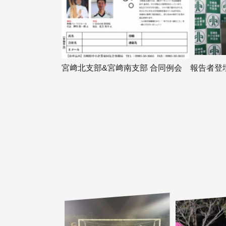
宮﨑北支部&宮﨑南支部 合同例会 報告者登